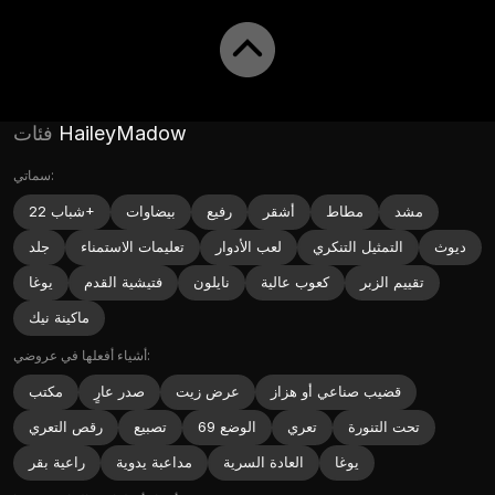
HaileyMadow
فئات
سماتي:
مشد
مطاط
أشقر
رفيع
بيضاوات
شباب 22+
ديوث
التمثيل التنكري
لعب الأدوار
تعليمات الاستمناء
جلد
تقييم الزبر
كعوب عالية
نايلون
فتيشية القدم
يوغا
ماكينة نيك
أشياء أفعلها في عروضي:
قضيب صناعي أو هزاز
عرض زيت
صدر عارٍ
مكتب
تحت التنورة
تعري
الوضع 69
تصبيع
رقص التعري
يوغا
العادة السرية
مداعبة يدوية
راعية بقر