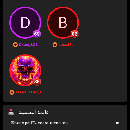
D
B
69
86
Dkong808
bassd3a
85
areyoureadyforthis
قائمة البقشيش
💌Send pm 💌Accept friend req
16