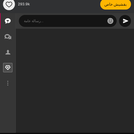
بقشيش خاص
293.9k