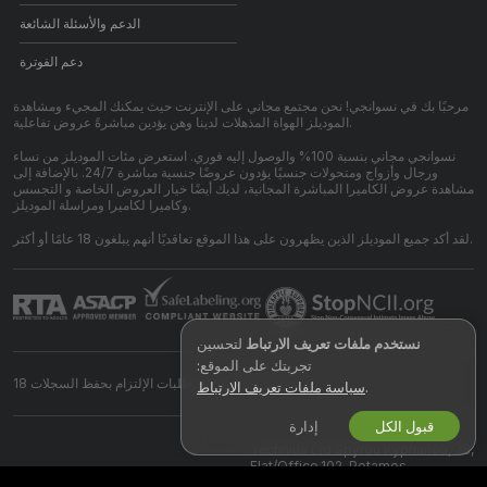
الدعم والأسئلة الشائعة
دعم الفوترة
مرحبًا بك في نسوانجي! نحن مجتمع مجاني على الإنترنت حيث يمكنك المجيء ومشاهدة
الموديلز الهواة المذهلات لدينا وهن يؤدين مباشرةً عروض تفاعلية.
نسوانجي مجاني بنسبة 100% والوصول إليه فوري. استعرض مئات الموديلز من نساء
ورجال وأزواج ومتحولات جنسيًا يؤدون عروضًا جنسية مباشرة 24/7. بالإضافة إلى
مشاهدة عروض الكاميرا المباشرة المجانية، لديك أيضًا خيار العروض الخاصة و التجسس
وكاميرا لكاميرا ومراسلة الموديلز.
لقد أكد جميع الموديلز الذين يظهرون على هذا الموقع تعاقديًا أنهم يبلغون 18 عامًا أو أكثر.
نستخدم ملفات تعريف الارتباط
لتحسين
تجربتك على الموقع:
بيان متطلبات الإلتزام بحفظ السجلات 18 U.S.C 2257
.
سياسة ملفات تعريف الارتباط
قبول الكل
إدارة
©
2026
cam.xn--mgbkt9eckr.net