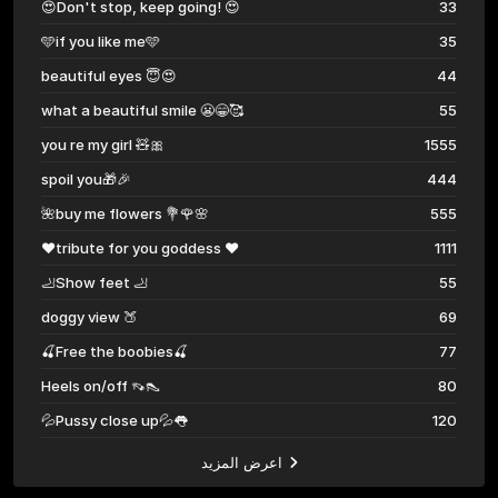
😍Don't stop, keep going! 😍
33
🩵if you like me🩵
35
beautiful eyes 😇😍
44
what a beautiful smile 😬😁🥰
55
you re my girl 🧸🎀
1555
spoil you🎁🎉
444
🌺buy me flowers 💐🌹🌸
555
❤️tribute for you goddess ❤️
1111
🦶Show feet 🦶
55
doggy view 🍑
69
🍒Free the boobies🍒
77
Heels on/off 👡👠
80
💦Pussy close up💦👅
120
اعرض المزيد