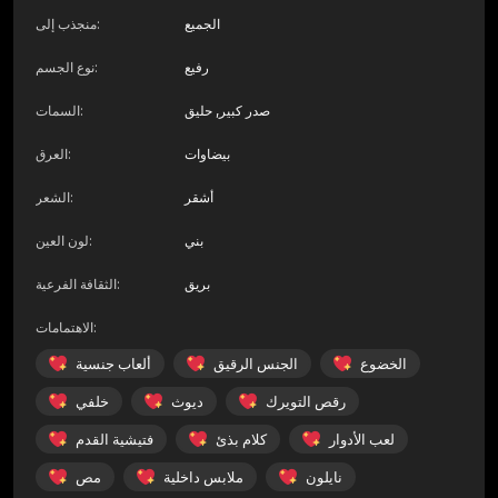
الجميع
:
منجذب إلى
رفيع
:
نوع الجسم
صدر كبير, حليق
:
السمات
بيضاوات
:
العرق
أشقر
:
الشعر
بني
:
لون العين
بريق
:
الثقافة الفرعية
:
الاهتمامات
الخضوع
الجنس الرقيق
ألعاب جنسية
رقص التويرك
ديوث
خلفي
لعب الأدوار
كلام بذئ
فتيشية القدم
نايلون
ملابس داخلية
مص