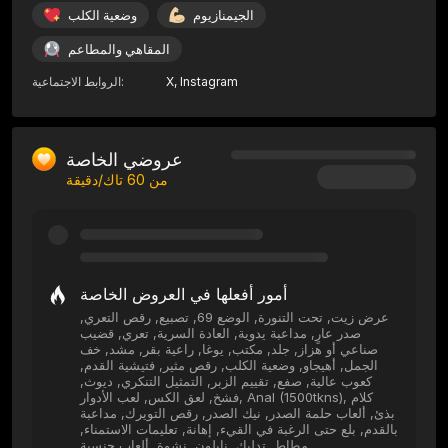
الجيمنازيوم
وضعية الكلب
المقاهي والمطاعم
Instagram
,
X
:
الروابط الاجتماعية
عروضي الخاصة
من
60
تاك/دقيقة
أمور أفعلها في العروض الخاصة
عرض زيت, تحت التنورة, الوضع 69, تصبيع, رقص التعري,
صدر عارٍ, مداعبة يدوية, العادة السرية, تعري, قضيب
صناعي أو هزاز, جلد, مكتب, يوغا, راعية بقر, مشد, خف
الجمل, أهيجاو, وضعية الكلب, رقص مثير, فتيشية القدم,
كعوب عالية, صفع, تقييم الزبر, التمثيل التنكري, ديوث,
فشخ, لعق الكس, لعب الأدوار, Anal (1500tkns), كلام
بذئ, ألعاب حلمة الصدر, نيك الصدر, رقص التويرك, مداعبة
بالقدم, بلع حتى الرغبة في القيء, إهانة, تعليمات الاستمناء,
مطاط, تدليك, نايلون, نشوة, ألعاب جنسية