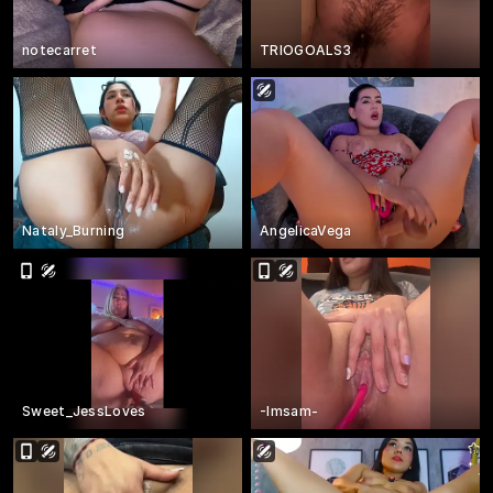
notecarret
TRIOGOALS3
Nataly_Burning
AngelicaVega
Sweet_JessLoves
-Imsam-