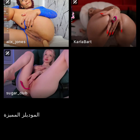
alix_jones
KarlaBart
sugar_club
الموديلز المميزة