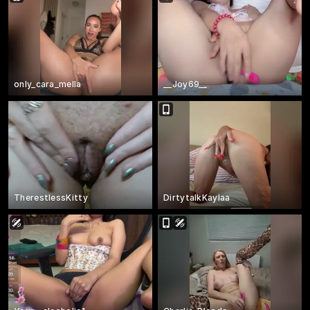
only_cara_mella
__Joy69__
TherestlessKitty
DirtytalkKaylaa