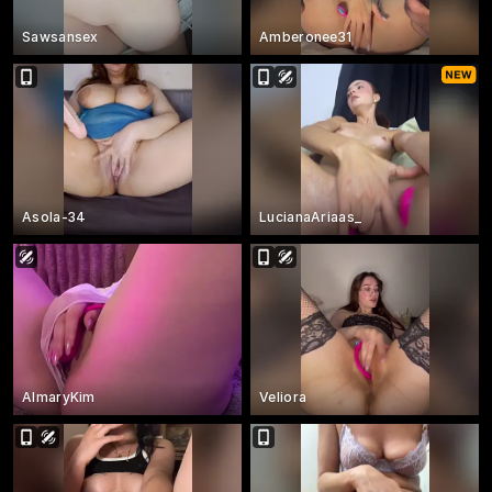
Sawsansex
Amberonee31
Asola-34
LucianaAriaas_
AlmaryKim
Veliora