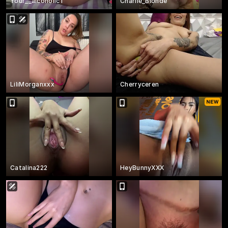
Your__alcoholic1
Charlie_Blonde
LiliMorganxxx
Cherryceren
Catalina222
HeyBunnyXXX