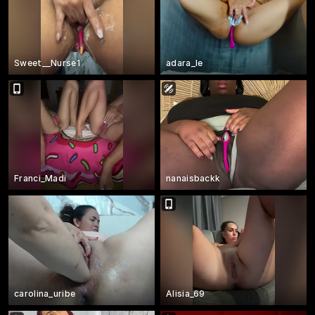
Sweet__Nurse1
adara_le
Franci_Madi
nanaisbackk
carolina_uribe
Alisia_69