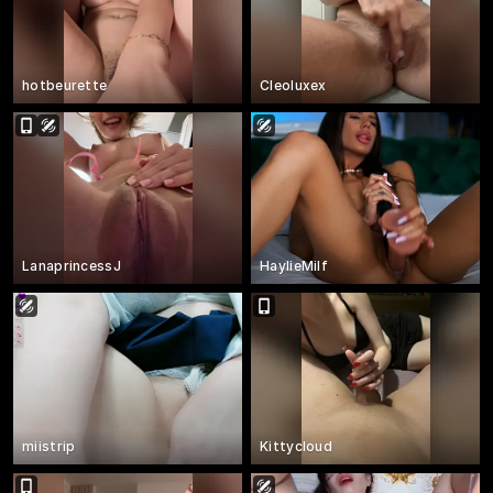
hotbeurette
Cleoluxex
LanaprincessJ
HaylieMilf
miistrip
Kittycloud