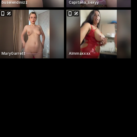
buselendinizz
Capitana_sexyy
MaryGarrett
Almmaxxxx