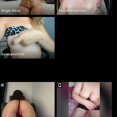
Angel-Rosa
GraceHenderson
SelenaGenttle