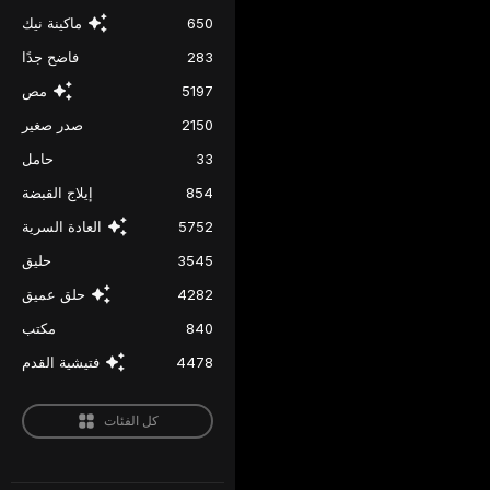
650
ماكينة نيك
283
فاضح جدًا
5197
مص
2150
صدر صغير
33
حامل
854
إيلاج القبضة
5752
العادة السرية
3545
حليق
4282
حلق عميق
840
مكتب
4478
فتيشية القدم
كل الفئات