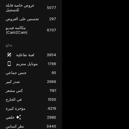
عروض خاصة قابلة
5077
للتسجيل
297
تجسس على العروض
مكالمة فيديو
6707
(Cam2Cam)
شائع
3954
لعبة تفاعلية
1796
موبايل ستريم
95
جنس جماعي
2966
صدر كبير
1161
كس مشعر
1050
في الخارج
4219
مؤخرة كبيرة
2980
خلفي
3440
نطر كساس