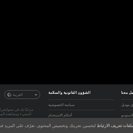
ل معنا
الشؤون القانونية والسلامة
العربية
 موديل
سياسة الخصوصية
مرحبًا بك في نسوانجي!
المجيء ومشاهدة المودي
استوديو
أحكام الاستخدام
لفات تعريف الارتباط
لتحسين تجربتك وتخصيص المحتوى. تعرّف على المزيد ف
للويبكام
سياسة قانون الألفية للملكية الرقمية
الموديلز من نساء ورجال و