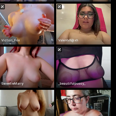
Victori_Fox
Valenhill@xh
SweetieMarry
_beautifulpussy_