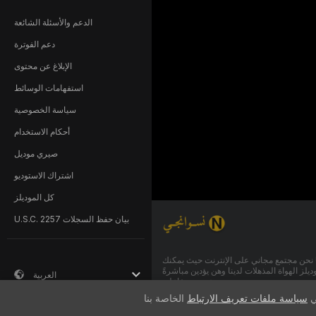
الدعم والأسئلة الشائعة
دعم الفوترة
الإبلاغ عن محتوى
استفهامات الوسائط
سياسة الخصوصية
أحكام الاستخدام
صيري موديل
اشتراك الاستوديو
كل الموديلز
U.S.C. 2257 بيان حفظ السجلات
 نحن مجتمع مجاني على الإنترنت حيث يمكنك
لز الهواة المذهلات لدينا وهن يؤدين مباشرةً
العربية
عروض تفاعلية.
ي
سياسة ملفات تعريف الارتباط
نسوانجي مجاني بنسبة 100% والوصول إليه فوري. استعرض مئات
أزواج ومتحولات جنسيًا يؤدون عروضًا جنسية