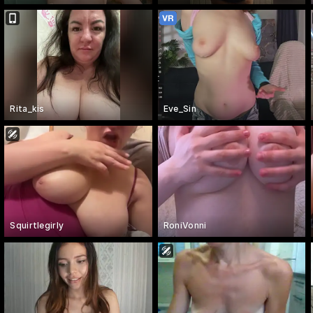
Rita_kis
Eve_Sin
Squirtlegirly
RoniVonni