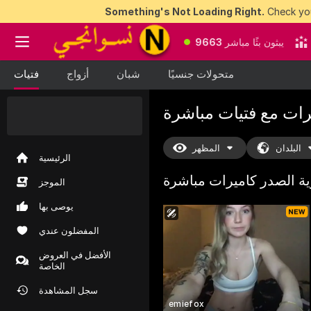
Something's Not Loading Right.
Check you
يبثون بثًا مباشر
9663
متحولات جنسيًا
شبان
أزواج
فتيات
رات مع فتيات مباشرة
50 عملة مجانية
للفوز
بها الآن
البلدان
المظهر
الرئيسية
ية الصدر كاميرات
مباشرة
الموجز
يوصى بها
المفضلون عندي
الأفضل في العروض
الخاصة
سجل المشاهدة
emiefox