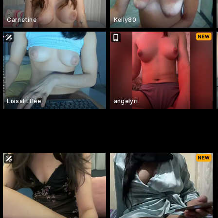
Carnetine
Kelly80
Lissalittlee
angelyri