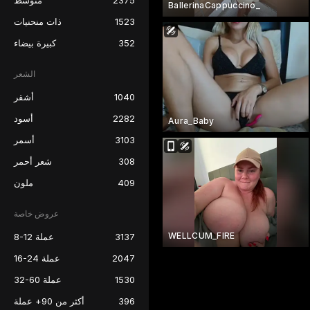
2375
متوسط
BallerinaCappuccino_
1523
ذات منحنيات
352
كبيرة بيضاء
الشعر
1040
أشقر
2282
أسود
Aura_Baby
3103
أسمر
308
شعر أحمر
409
ملون
عروض خاصة
WELLCUM_FIRE
3137
8-12 عملة
2047
16-24 عملة
1530
32-60 عملة
396
أكثر من 90+ عملة