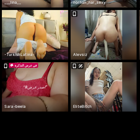
___lina__
norhan_nar_sexy
-TurkishLatina-
Alevsiz
في عرض التذكرة
”
اصدر عرض8
“
Sara-beela
EliteBitch