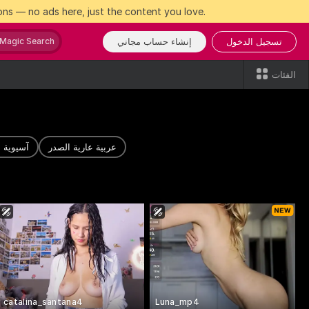
ns — no ads here, just the content you love.
تسجيل الدخول
إنشاء حساب مجاني
Magic Search
الفئات
عربية عارية الصدر
آسيوية ع
catalina_santana4
Luna_mp4