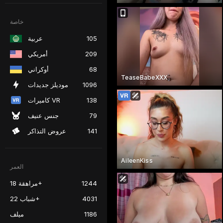
خاصة
105
عربية
209
أمريكي
68
أوكراني
TeaseBabeXXX
1096
موديلز جديدات
138
كاميرات VR
79
جنس عنيف
141
عروض التذاكر
AileenKiss
العمر
1244
مراهقة 18+
4031
شباب 22+
1186
ميلف