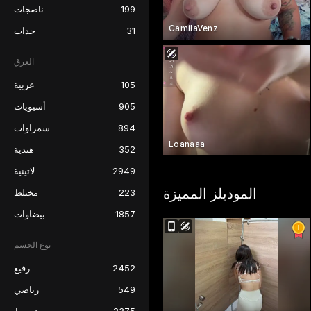
199
ناضجات
CamilaVenz
31
جدات
العرق
105
عربية
905
أسيويات
894
سمراوات
Loanaaa
352
هندية
2949
لاتينية
الموديلز المميزة
223
مختلط
1857
بيضاوات
نوع الجسم
2452
رفيع
549
رياضي