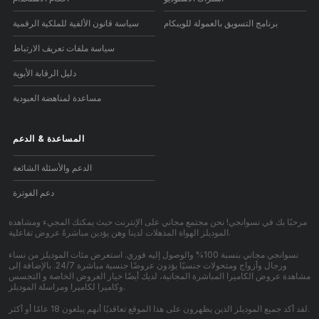
برنامج التسويق بالعمولة للويبكام
سياسة قانون الألفية للملكية الرقمية
سياسة ملفات تعريف الارتباط
دليل الرقابة الأبوية
مساعدة لمناهضة العبودية
المساعدة
&
الدعم
الدعم والأسئلة الشائعة
دعم الفوترة
مرحبًا بك في نسوانجي! نحن مجتمع مجاني على الإنترنت حيث يمكنك المجيء ومشاهدة
الموديلز الهواة المذهلات لدينا وهن يؤدين مباشرةً عروض تفاعلية.
نسوانجي مجاني بنسبة 100% والوصول إليه فوري. استعرض مئات الموديلز من نساء
ورجال وأزواج ومتحولات جنسيًا يؤدون عروضًا جنسية مباشرة 24/7. بالإضافة إلى
مشاهدة عروض الكاميرا المباشرة المجانية، لديك أيضًا خيار العروض الخاصة و التجسس
وكاميرا لكاميرا ومراسلة الموديلز.
لقد أكد جميع الموديلز الذين يظهرون على هذا الموقع تعاقديًا أنهم يبلغون 18 عامًا أو أكثر.