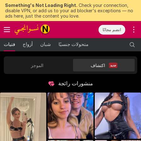
Something's Not Loading Right.
Check your connection,
disable VPN, or add us to your ad blocker's exceptions — no
ads here, just the content you love.
انضم مجانًا
متحولات جنسيًا
شبان
أزواج
فتيات
اكتشاف
الموجز
جديد
منشورات رائجة