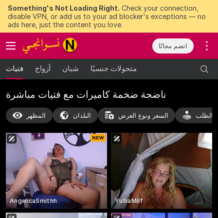
Something's Not Loading Right.
Check your connection,
disable VPN, or add us to your ad blocker's exceptions — no
ads here, just the content you love.
انضم مجانًا
متحولات جنسيًا
شبان
أزواج
فتيات
ناضجة ضخمة كاميرات مع فتيات مباشرة
بالطلب
السعر ونوع العرض
البلدان
المظهر
AngelicaSmithh
YulliaMilf