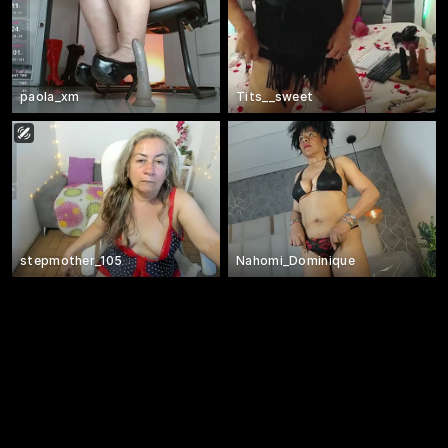
paola_xm
Tits__sweet
stepmother_105
Nahomi_Dominique