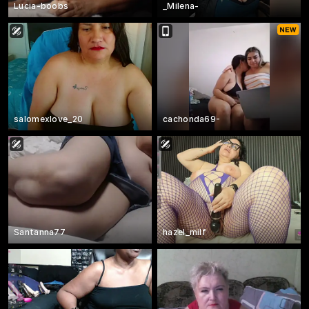
Lucia-boobs
_Milena-
salomexlove_20
cachonda69-
Santanna77
hazel_milf