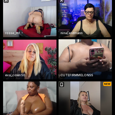
rosse_m1
ninarandmann
eva_colen50
CUTEFIRMMELONSS