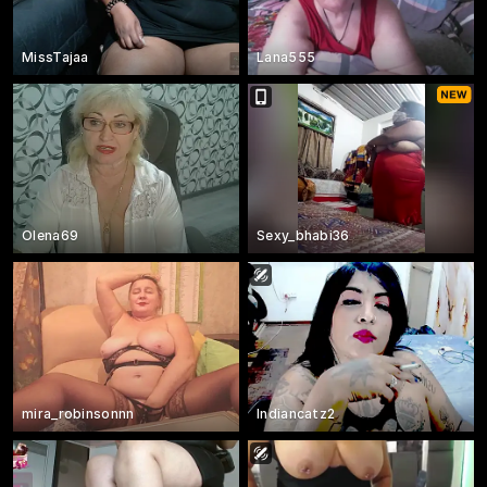
MissTajaa
Lana555
Olena69
Sexy_bhabi36
mira_robinsonnn
Indiancatz2