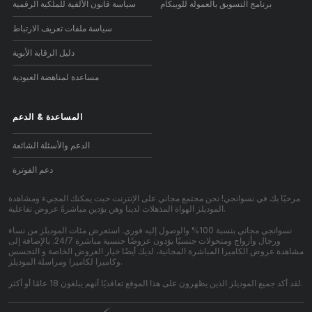
برنامج التسويق بالعمولة للويبكام
سياسة قانون الألفية للملكية الرقمية
سياسة ملفات تعريف الارتباط
دليل الرقابة الأبوية
مساعدة لمناهضة العبودية
المساعدة
&
الدعم
الدعم والأسئلة الشائعة
دعم الفوترة
مرحبًا بك في نسوانجي! نحن مجتمع مجاني على الإنترنت حيث يمكنك المجيء ومشاهدة
الموديلز الهواة المذهلات لدينا وهن يؤدين مباشرةً عروض تفاعلية.
نسوانجي مجاني بنسبة 100% والوصول إليه فوري. استعرض مئات الموديلز من نساء
ورجال وأزواج ومتحولات جنسيًا يؤدون عروضًا جنسية مباشرة 24/7. بالإضافة إلى
مشاهدة عروض الكاميرا المباشرة المجانية، لديك أيضًا خيار العروض الخاصة و التجسس
وكاميرا لكاميرا ومراسلة الموديلز.
لقد أكد جميع الموديلز الذين يظهرون على هذا الموقع تعاقديًا أنهم يبلغون 18 عامًا أو أكثر.