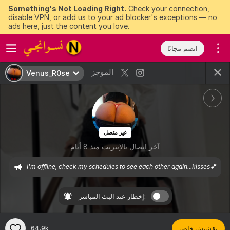
Something's Not Loading Right.
Check your connection,
disable VPN, or add us to your ad blocker's exceptions — no
ads here, just the content you love.
انضم مجانًا
الموجز
Venus_R0se
غير متصل
آخر اتصال بالإنترنت منذ 8 أيام
I'm offline, check my schedules to see each other again...kisses💕
إخطار عند البث المباشر:
بقشيش خاص
64.9k