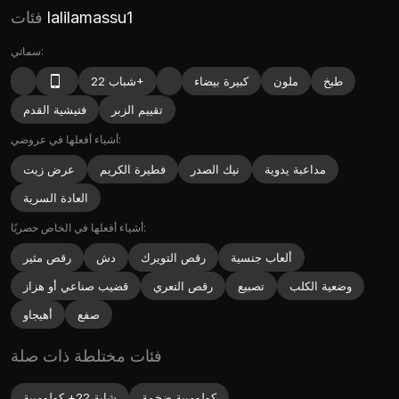
lalilamassu1
فئات
سماتي:
طبخ
ملون
كبيرة بيضاء
شباب 22+
تقييم الزبر
فتيشية القدم
أشياء أفعلها في عروضي:
مداعبة يدوية
نيك الصدر
فطيرة الكريم
عرض زيت
العادة السرية
أشياء أفعلها في الخاص حصريًا:
ألعاب جنسية
رقص التويرك
دش
رقص مثير
وضعية الكلب
تصبيع
رقص التعري
قضيب صناعي أو هزاز
صفع
أهيجاو
فئات مختلطة ذات صلة
كولومبية ضخمة
شابة 22+ كولومبية