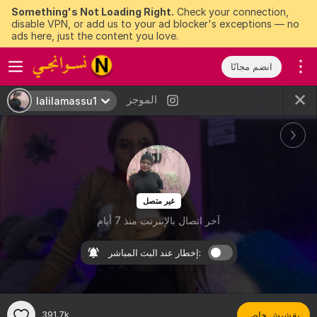
Something's Not Loading Right.
Check your connection,
disable VPN, or add us to your ad blocker's exceptions — no
ads here, just the content you love.
انضم مجانًا
الموجز
lalilamassu1
غير متصل
آخر اتصال بالإنترنت منذ 7 أيام
إخطار عند البث المباشر:
بقشيش خاص
391.7k