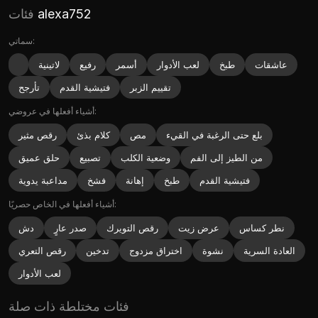
alexa752
فئات
سماتي:
عاشقات
طبخ
لعب الأدوار
أسمر
رفيع
لاتينية
تقييم الزبر
فتيشية القدم
تأرجح
أشياء أفعلها في عروضي:
بلع حتى الرغبة في القيء
مص
كلام بذئ
رقص مثير
من الطيز إلى الفم
وضعية الكلب
تصبيع
حلق عميق
فتيشية القدم
طبخ
إهانة
فشخ
مداعبة يدوية
أشياء أفعلها في الخاص حصريًا:
نطر كساس
عرض زيت
رقص التويرك
صدر عارٍ
دش
العادة السرية
نشوة
اختراق مزدوج
تدخين
رقص التعري
لعب الأدوار
فئات مختلطة ذات صلة