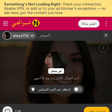
Something's Not Loading Right.
Check your connection,
disable VPN, or add us to your ad blocker's exceptions — no
ads here, just the content you love.
انضم مجانًا
الموجز
alexa752
غير متصل
آخر اتصال بالإنترنت منذ 8 أشهر
إخطار عند البث المباشر:
بقشيش خاص
2.3k