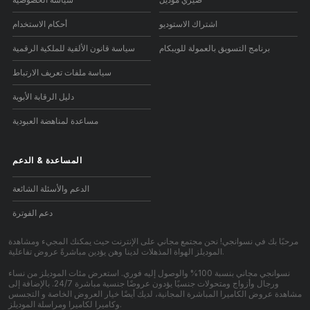
اشتراك الاستوديو
أحكام الاستخدام
برنامج التسويق بالعمولة للويبكام
سياسة قانون الألفية للملكية الرقمية
سياسة ملفات تعريف الارتباط
دليل الرقابة الأبوية
مساعدة لمناهضة العبودية
المساعدة
&
الدعم
الدعم والأسئلة الشائعة
دعم الفوترة
مرحبًا بك في نسوانجي! نحن مجتمع مجاني على الإنترنت حيث يمكنك المجيء ومشاهدة
الموديلز الهواة المذهلات لدينا وهن يؤدين مباشرةً عروض تفاعلية.
نسوانجي مجاني بنسبة 100% والوصول إليه فوري. استعرض مئات الموديلز من نساء
ورجال وأزواج ومتحولات جنسيًا يؤدون عروضًا جنسية مباشرة 24/7. بالإضافة إلى
مشاهدة عروض الكاميرا المباشرة المجانية، لديك أيضًا خيار العروض الخاصة و التجسس
وكاميرا لكاميرا ومراسلة الموديلز.