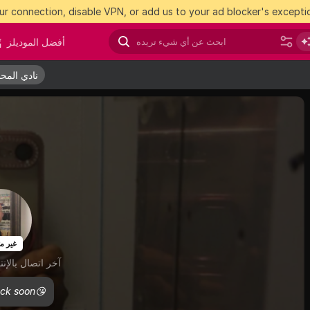
r connection, disable VPN, or add us to your ad blocker's exceptio
أفضل الموديلز
نادي المحب
نادي المحب
غير م
آخر اتصال بالإنترنت
ck soon😘