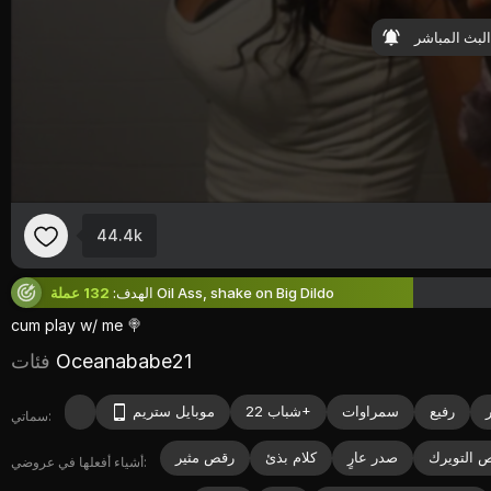
44.4k
Oil Ass, shake on Big Dildo
الهدف:
132 عملة
cum
play
w/
me 🍭
Oceanababe21
فئات
رفيع
سمراوات
شباب 22+
موبايل ستريم
سماتي:
 التويرك
صدر عارٍ
كلام بذئ
رقص مثير
أشياء أفعلها في عروضي: