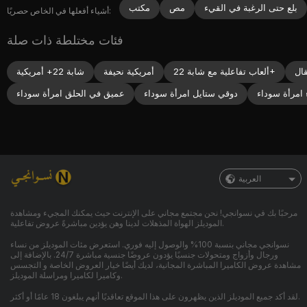
بلع حتى الرغبة في القيء
مص
مكتب
أشياء أفعلها في الخاص حصريًا:
فئات مختلطة ذات صلة
ألعاب تفاعلية مع شابة 22+
أمريكية نحيفة
شابة 22+ أمريكية
 امرأة سوداء
دوقي ستايل امرأة سوداء
عميق في الحلق امرأة سوداء
العربية
مرحبًا بك في نسوانجي! نحن مجتمع مجاني على الإنترنت حيث يمكنك المجيء ومشاهدة
الموديلز الهواة المذهلات لدينا وهن يؤدين مباشرةً عروض تفاعلية.
نسوانجي مجاني بنسبة 100% والوصول إليه فوري. استعرض مئات الموديلز من نساء
ورجال وأزواج ومتحولات جنسيًا يؤدون عروضًا جنسية مباشرة 24/7. بالإضافة إلى
مشاهدة عروض الكاميرا المباشرة المجانية، لديك أيضًا خيار العروض الخاصة و التجسس
وكاميرا لكاميرا ومراسلة الموديلز.
لقد أكد جميع الموديلز الذين يظهرون على هذا الموقع تعاقديًا أنهم يبلغون 18 عامًا أو أكثر.