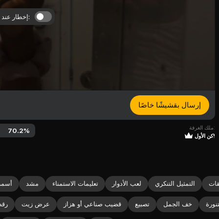
إخطار عند البث المباشر:
إرسال بقشيشًا خاصًا
ملك الغرفة:
70.2
%
كن الأول!
ات
التمثيل التنكري
لعب الأدوار
تعليمات الاستمناء
مشد
أسمر
نورة
خف الجمل
تصبيع
قضيب صناعي أو هزاز
عرض زيت
رقص