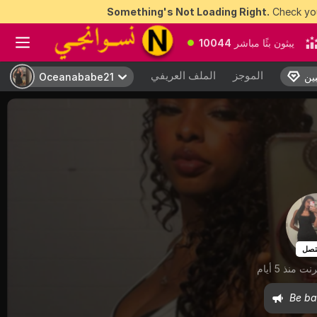
Something's Not Loading Right.
Check you
يبثون بثًا مباشر
10044
الموجز
الملف العريفي
ين
ين
Oceanababe21
Oceanababe21
تصل
 منذ 5 أيام
Be ba