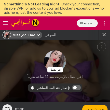
Something's Not Loading Right.
Check your connection,
disable VPN, or add us to your ad blocker's exceptions — no
ads here, just the content you love.
انضم مجانًا
الموجز
Miss_dou3ae
غير متصل
آخر اتصال بالإنترنت منذ 14 ساعة تقريباً
إخطار عند البث المباشر:
بقشيش خاص
126.3k