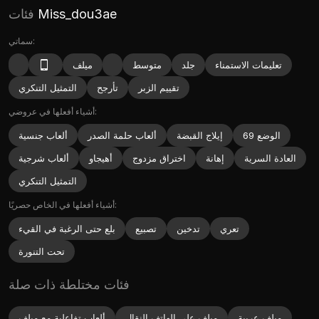
Miss_dou3ae
فئات
سماتي:
تعليمات الاستمناء
جلد
متوسط
ميلف
تقييم الزبر
تأرجح
التمثيل التنكري
أشياء أفعلها في عروضي:
الوضع 69
إيلاج القبضة
ألعاب حلمة الصدر
ألعاب جنسية
العادة السرية
إهانة
اختراق مزدوج
أهيجاو
ألعاب شرجية
التمثيل التنكري
أشياء أفعلها في الخاص حصريًا:
تعري
تدخين
تصبيع
بلع حتى الرغبة في القيء
تحت التنورة
فئات مختلطة ذات صلة
ميلف عربية
ميلف على الهاتف النقال
ألعاب تفاعلية مع ميلف