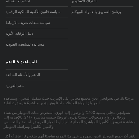
اشتراك الاستوديو
أحكام الاستخدام
برنامج التسويق بالعمولة للويبكام
سياسة قانون الألفية للملكية الرقمية
سياسة ملفات تعريف الارتباط
دليل الرقابة الأبوية
مساعدة لمناهضة العبودية
المساعدة
&
الدعم
الدعم والأسئلة الشائعة
دعم الفوترة
مرحبًا بك في نسوانجي! نحن مجتمع مجاني على الإنترنت حيث يمكنك المجيء ومشاهدة
الموديلز الهواة المذهلات لدينا وهن يؤدين مباشرةً عروض تفاعلية.
نسوانجي مجاني بنسبة 100% والوصول إليه فوري. استعرض مئات الموديلز من نساء
ورجال وأزواج ومتحولات جنسيًا يؤدون عروضًا جنسية مباشرة 24/7. بالإضافة إلى
مشاهدة عروض الكاميرا المباشرة المجانية، لديك أيضًا خيار العروض الخاصة و التجسس
وكاميرا لكاميرا ومراسلة الموديلز.
لقد أكد جميع الموديلز الذين يظهرون على هذا الموقع تعاقديًا أنهم يبلغون 18 عامًا أو أكثر.