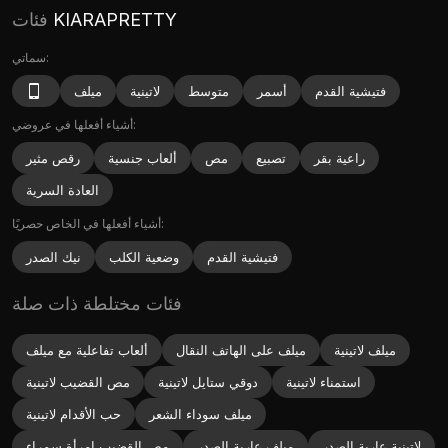
KIARAPRETTY
فئات
سماتي:
فتيشية القدم
أسمر
متوسط
لاتينية
ميلف
أشياء أفعلها في عروضي:
راعية بقر
تصبيع
مص
ألعاب جنسية
رقص مثير
العادة السرية
أشياء أفعلها في الخاص حصريًا:
فتيشية القدم
وضعية الكلب
نيك الصدر
فئات مختلطة ذات صلة
ميلف لاتينية
ميلف على الهاتف النقال
ألعاب تفاعلية مع ميلف
استمناء لاتينية
دوقي ستايل لاتينية
مص القضيب لاتينية
ميلف سوداء الشعر
حب الأقدام لاتينية
لاتينية عارية الصدر
ميلف عارية الصدر
مص القضيب امرأة سمراء