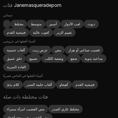
Janemasqueradeporn
فئات
سماتي:
ديوث
لعب الأدوار
أسمر
متوسط
مختلط
تقييم الزبر
كعوب عالية
فتيشية القدم
أشياء أفعلها في عروضي:
قضيب صناعي أو هزاز
مص
عرض زيت
ألعاب جنسية
مداعبة يدوية
صفع
وضعية الكلب
تصبيع
حلق عميق
العادة السرية
أشياء أفعلها في الخاص حصريًا:
فتيشية القدم
أهيجاو
ألعاب حلمة الصدر
كلام بذئ
فئات مختلطة ذات صلة
مختلط عاري الصدر
مص القضيب امرأة سمراء
مص القضيب تعبير وجه أهيغاو