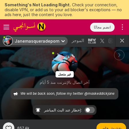
Something's Not Loading Right.
Check your connection,
disable VPN, or add us to your ad blocker's exceptions — no
ads here, just the content you love.
انضم مجانًا
الموجز
Janemasqueradeporn
غير متصل
آخر اتصال بالإنترنت منذ 5 أيام
We will be back soon, follow my twitter @maskeddickjane 
إخطار عند البث المباشر:
بقشيش خاص
657.4k