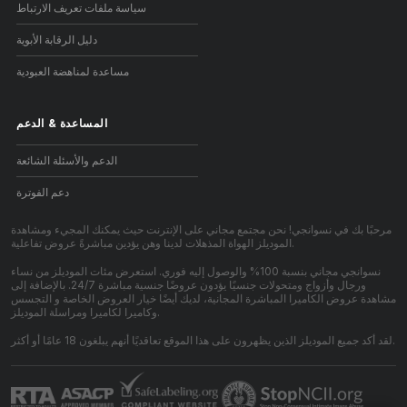
سياسة ملفات تعريف الارتباط
دليل الرقابة الأبوية
مساعدة لمناهضة العبودية
المساعدة
&
الدعم
الدعم والأسئلة الشائعة
دعم الفوترة
مرحبًا بك في نسوانجي! نحن مجتمع مجاني على الإنترنت حيث يمكنك المجيء ومشاهدة
الموديلز الهواة المذهلات لدينا وهن يؤدين مباشرةً عروض تفاعلية.
نسوانجي مجاني بنسبة 100% والوصول إليه فوري. استعرض مئات الموديلز من نساء
ورجال وأزواج ومتحولات جنسيًا يؤدون عروضًا جنسية مباشرة 24/7. بالإضافة إلى
مشاهدة عروض الكاميرا المباشرة المجانية، لديك أيضًا خيار العروض الخاصة و التجسس
وكاميرا لكاميرا ومراسلة الموديلز.
لقد أكد جميع الموديلز الذين يظهرون على هذا الموقع تعاقديًا أنهم يبلغون 18 عامًا أو أكثر.