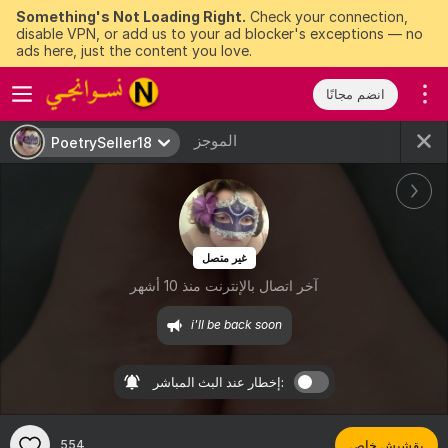
Something's Not Loading Right.
Check your connection,
disable VPN, or add us to your ad blocker's exceptions — no
ads here, just the content you love.
انضم مجانًا
الموجز
PoetrySeller18
غير متصل
آخر اتصال بالإنترنت منذ 10 أشهر
i'll be back soon
إخطار عند البث المباشر:
بقشيش خاص
554