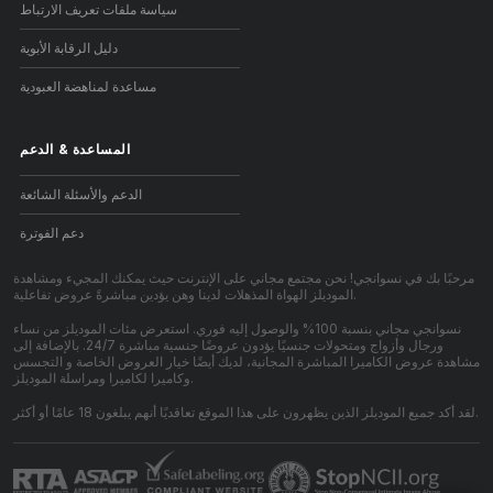
سياسة ملفات تعريف الارتباط
دليل الرقابة الأبوية
مساعدة لمناهضة العبودية
المساعدة
&
الدعم
الدعم والأسئلة الشائعة
دعم الفوترة
مرحبًا بك في نسوانجي! نحن مجتمع مجاني على الإنترنت حيث يمكنك المجيء ومشاهدة
الموديلز الهواة المذهلات لدينا وهن يؤدين مباشرةً عروض تفاعلية.
نسوانجي مجاني بنسبة 100% والوصول إليه فوري. استعرض مئات الموديلز من نساء
ورجال وأزواج ومتحولات جنسيًا يؤدون عروضًا جنسية مباشرة 24/7. بالإضافة إلى
مشاهدة عروض الكاميرا المباشرة المجانية، لديك أيضًا خيار العروض الخاصة و التجسس
وكاميرا لكاميرا ومراسلة الموديلز.
لقد أكد جميع الموديلز الذين يظهرون على هذا الموقع تعاقديًا أنهم يبلغون 18 عامًا أو أكثر.