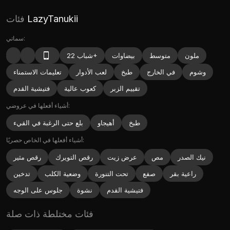
LazyTanukii
فئات
سماتي:
ملون
متوسط
بيضاوات
شباب 22+
وشوم
في الخارج
طبخ
لعب الأدوار
تعليمات الاستمناء
تقييم الزبر
كعوب عالية
فتيشية القدم
أشياء أفعلها في عروضي:
طبخ
أهيجاو
بلع حتى الرغبة في القيء
أشياء أفعلها في الخاص حصريًا:
نيك الصدر
مص
عرض زيت
رقص التويرك
رقص مثير
راعية بقر
صفع
تحت التنورة
وضعية الكلب
تدخين
فتيشية القدم
نشوة
جلوس على الوجه
فئات مختلطة ذات صلة