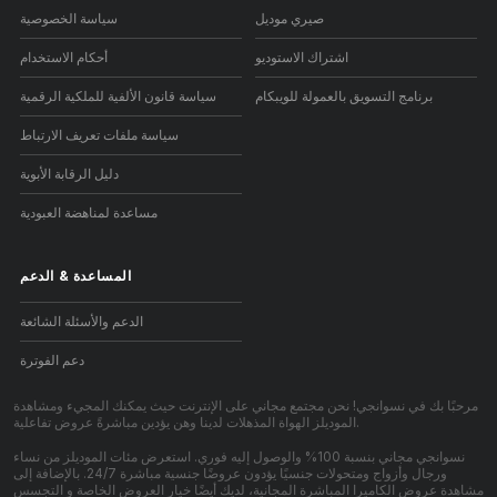
صيري موديل
سياسة الخصوصية
اشتراك الاستوديو
أحكام الاستخدام
برنامج التسويق بالعمولة للويبكام
سياسة قانون الألفية للملكية الرقمية
سياسة ملفات تعريف الارتباط
دليل الرقابة الأبوية
مساعدة لمناهضة العبودية
المساعدة
&
الدعم
الدعم والأسئلة الشائعة
دعم الفوترة
مرحبًا بك في نسوانجي! نحن مجتمع مجاني على الإنترنت حيث يمكنك المجيء ومشاهدة
الموديلز الهواة المذهلات لدينا وهن يؤدين مباشرةً عروض تفاعلية.
نسوانجي مجاني بنسبة 100% والوصول إليه فوري. استعرض مئات الموديلز من نساء
ورجال وأزواج ومتحولات جنسيًا يؤدون عروضًا جنسية مباشرة 24/7. بالإضافة إلى
مشاهدة عروض الكاميرا المباشرة المجانية، لديك أيضًا خيار العروض الخاصة و التجسس