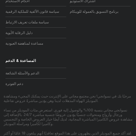
اشتراك الاستوديو
أحكام الاستخدام
برنامج التسويق بالعمولة للويبكام
سياسة قانون الألفية للملكية الرقمية
سياسة ملفات تعريف الارتباط
دليل الرقابة الأبوية
مساعدة لمناهضة العبودية
المساعدة
&
الدعم
الدعم والأسئلة الشائعة
دعم الفوترة
مرحبًا بك في نسوانجي! نحن مجتمع مجاني على الإنترنت حيث يمكنك المجيء ومشاهدة
الموديلز الهواة المذهلات لدينا وهن يؤدين مباشرةً عروض تفاعلية.
نسوانجي مجاني بنسبة 100% والوصول إليه فوري. استعرض مئات الموديلز من نساء
ورجال وأزواج ومتحولات جنسيًا يؤدون عروضًا جنسية مباشرة 24/7. بالإضافة إلى
مشاهدة عروض الكاميرا المباشرة المجانية، لديك أيضًا خيار العروض الخاصة و التجسس
وكاميرا لكاميرا ومراسلة الموديلز.
لقد أكد جميع الموديلز الذين يظهرون على هذا الموقع تعاقديًا أنهم يبلغون 18 عامًا أو أكثر.