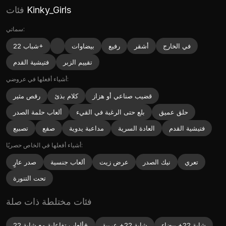
Kinky_Girls
فئات
سماتي:
في الخارج
أشقر
رفيع
بيضاوات
شباب 22+
تقييم الزبر
فتيشية القدم
أشياء أفعلها في عروضي:
قضيب صناعي أو هزاز
كلام بذئ
رقص مثير
حلق عميق
بلع حتى الرغبة في القيء
ألعاب حلمة الصدر
فتيشية القدم
العادة السرية
مداعبة يدوية
صفع
تصبيع
أشياء أفعلها في الخاص حصريًا:
تعري
نيك الصدر
عرض زيت
ألعاب جنسية
صدر عارٍ
تحت التنورة
فئات مختلطة ذات صلة
شابة 22+ بيضاء
شابة 22+ عربية
ألعاب تفاعلية مع شابة 22+