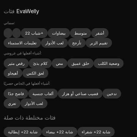
EvaWelly
فئات
سماتي:
أشقر
متوسط
بيضاوات
شباب 22+
تقييم الزبر
تأرجح
لعب الأدوار
تعليمات الاستمناء
أشياء أفعلها في عروضي:
وضعية الكلب
حلق عميق
مص
كلام بذئ
رقص مثير
لعق الكس
أهيجاو
أشياء أفعلها في الخاص حصريًا:
تدخين
قضيب صناعي أو هزاز
ألعاب جنسية
فاضح جدًا
لعب الأدوار
تعري
فئات مختلطة ذات صلة
شابة 22+ شقراء
شابة 22+ بيضاء
شابة 22+ إيطالية