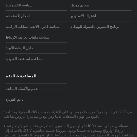
صيري موديل
سياسة الخصوصية
اشتراك الاستوديو
أحكام الاستخدام
برنامج التسويق بالعمولة للويبكام
سياسة قانون الألفية للملكية الرقمية
سياسة ملفات تعريف الارتباط
دليل الرقابة الأبوية
مساعدة لمناهضة العبودية
المساعدة
&
الدعم
الدعم والأسئلة الشائعة
دعم الفوترة
مرحبًا بك في نسوانجي! نحن مجتمع مجاني على الإنترنت حيث يمكنك المجيء ومشاهدة
الموديلز الهواة المذهلات لدينا وهن يؤدين مباشرةً عروض تفاعلية.
نسوانجي مجاني بنسبة 100% والوصول إليه فوري. استعرض مئات الموديلز من نساء
ورجال وأزواج ومتحولات جنسيًا يؤدون عروضًا جنسية مباشرة 24/7. بالإضافة إلى
مشاهدة عروض الكاميرا المباشرة المجانية، لديك أيضًا خيار العروض الخاصة و التجسس